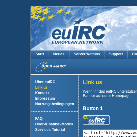
Start
Neues
Server/Admins
Support
Co
Link us
Über euIRC
Link us
Wenn ihr das euIRC unterstützen 
Kontakt
Banner auf eurer Homepage.
Impressum
Nutzungsbedingungen
Button 1
FAQ
User-/Channel-Modes
Services-Tutorial