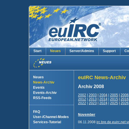
Start
Neues
Server/Admins
Support
Co
euIRC News-Archiv
Neues
News-Archiv
Archiv 2008
Events
Events-Archiv
2002
|
2003
|
2004
|
2005
|
2006
RSS-Feeds
2012
|
2013
|
2014
|
2015
|
2016
2022
|
2023
|
2024
|
2025
|
2026
FAQ
November
User-/Channel-Modes
Services-Tutorial
06.11.2008
irc.bre.de.euirc.net